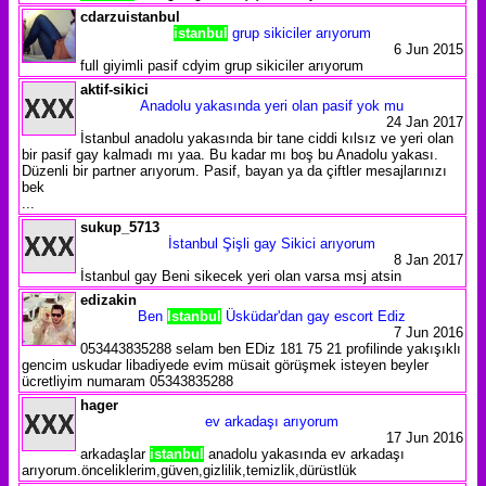
cdarzuistanbul
istanbul
grup sikiciler arıyorum
6 Jun 2015
full giyimli pasif cdyim grup sikiciler arıyorum
aktif-sikici
Anadolu yakasında yeri olan pasif yok mu
24 Jan 2017
İstanbul anadolu yakasında bir tane ciddi kılsız ve yeri olan
bir pasif gay kalmadı mı yaa. Bu kadar mı boş bu Anadolu yakası.
Düzenli bir partner arıyorum. Pasif, bayan ya da çiftler mesajlarınızı
bek
...
sukup_5713
İstanbul Şişli gay Sikici arıyorum
8 Jan 2017
İstanbul gay Beni sikecek yeri olan varsa msj atsin
edizakin
Ben
Istanbul
Üsküdar'dan gay escort Ediz
7 Jun 2016
053443835288 selam ben EDiz 181 75 21 profilinde yakışıklı
gencim uskudar libadiyede evim müsait görüşmek isteyen beyler
ücretliyim numaram 05343835288
hager
ev arkadaşı arıyorum
17 Jun 2016
arkadaşlar
istanbul
anadolu yakasında ev arkadaşı
arıyorum.önceliklerim,güven,gizlilik,temizlik,dürüstlük