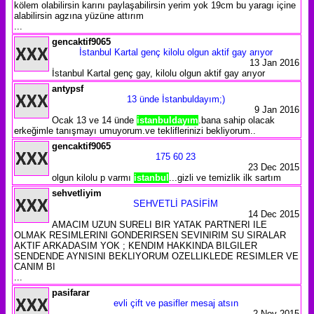
kölem olabilirsin karını paylaşabilirsin yerim yok 19cm bu yaragı içine
alabilirsin agzına yüzüne attırım
...
gencaktif9065
İstanbul Kartal genç kilolu olgun aktif gay arıyor
13 Jan 2016
İstanbul Kartal genç gay, kilolu olgun aktif gay arıyor
antypsf
13 ünde İstanbuldayım;)
9 Jan 2016
Ocak 13 ve 14 ünde
istanbuldayım
.bana sahip olacak
erkeğimle tanışmayı umuyorum.ve tekliflerinizi bekliyorum..
gencaktif9065
175 60 23
23 Dec 2015
olgun kilolu p varmı
istanbul
...gizli ve temizlik ilk sartım
sehvetliyim
SEHVETLİ PASİFİM
14 Dec 2015
AMACIM UZUN SURELI BIR YATAK PARTNERI ILE
OLMAK RESIMLERINI GONDERIRSEN SEVINIRIM SU SIRALAR
AKTIF ARKADASIM YOK ; KENDIM HAKKINDA BILGILER
SENDENDE AYNISINI BEKLIYORUM OZELLIKLEDE RESIMLER VE
CANIM BI
...
pasifarar
evli çift ve pasifler mesaj atsın
2 Nov 2015