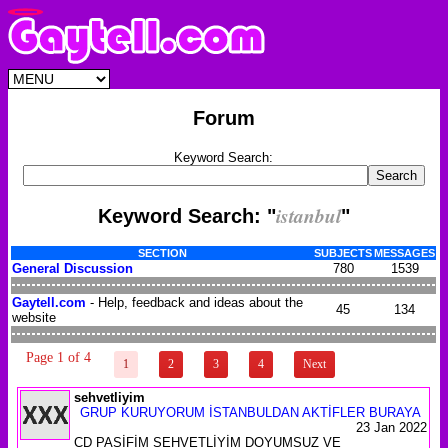
Forum
Keyword Search:
istanbul
Keyword Search: "
"
SECTION
SUBJECTS
MESSAGES
General Discussion
780
1539
Gaytell.com
- Help, feedback and ideas about the
45
134
website
Page 1 of 4
1
2
3
4
Next
sehvetliyim
GRUP KURUYORUM İSTANBULDAN AKTİFLER BURAYA
23 Jan 2022
CD PASİFİM SEHVETLİYİM DOYUMSUZ VE