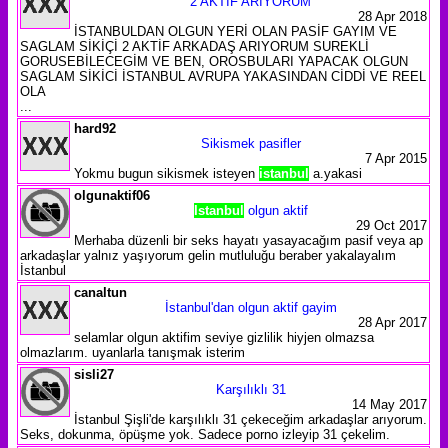
2 AKTİF ARIYORUM
28 Apr 2018
İSTANBULDAN OLGUN YERİ OLAN PASİF GAYIM VE
SAGLAM SİKİÇİ 2 AKTİF ARKADAŞ ARIYORUM SUREKLİ
GORUSEBİLECEGİM VE BEN, OROSBULARI YAPACAK OLGUN
SAGLAM SİKİCİ İSTANBUL AVRUPA YAKASINDAN CİDDİ VE REEL
OLA
...
hard92
Sikismek pasifler
7 Apr 2015
Yokmu bugun sikismek isteyen
istanbul
a.yakasi
olgunaktif06
Istanbul
olgun aktif
29 Oct 2017
Merhaba düzenli bir seks hayatı yasayacağım pasif veya ap
arkadaşlar yalnız yaşıyorum gelin mutluluğu beraber yakalayalım
İstanbul
canaltun
İstanbul'dan olgun aktif gayim
28 Apr 2017
selamlar olgun aktifim seviye gizlilik hiyjen olmazsa
olmazlarım. uyanlarla tanışmak isterim
sisli27
Karşılıklı 31
14 May 2017
İstanbul Şişli'de karşılıklı 31 çekeceğim arkadaşlar arıyorum.
Seks, dokunma, öpüşme yok. Sadece porno izleyip 31 çekelim.