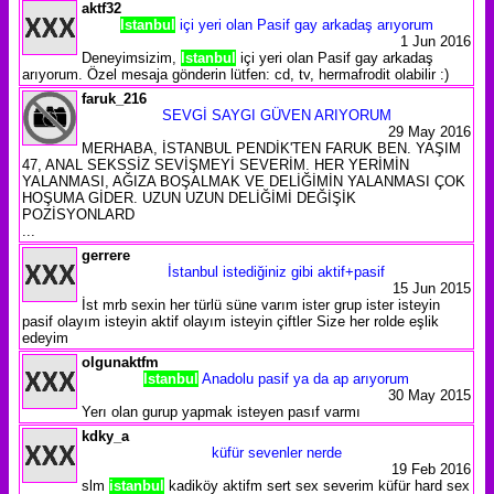
aktf32
Istanbul
içi yeri olan Pasif gay arkadaş arıyorum
1 Jun 2016
Deneyimsizim,
Istanbul
içi yeri olan Pasif gay arkadaş
arıyorum. Özel mesaja gönderin lütfen: cd, tv, hermafrodit olabilir :)
faruk_216
SEVGİ SAYGI GÜVEN ARIYORUM
29 May 2016
MERHABA, İSTANBUL PENDİK'TEN FARUK BEN. YAŞIM
47, ANAL SEKSSİZ SEVİŞMEYİ SEVERİM. HER YERİMİN
YALANMASI, AĞIZA BOŞALMAK VE DELİĞİMİN YALANMASI ÇOK
HOŞUMA GİDER. UZUN UZUN DELİĞİMİ DEĞİŞİK
POZİSYONLARD
...
gerrere
İstanbul istediğiniz gibi aktif+pasif
15 Jun 2015
İst mrb sexin her türlü süne varım ister grup ister isteyin
pasif olayım isteyin aktif olayım isteyin çiftler Size her rolde eşlik
edeyim
olgunaktfm
Istanbul
Anadolu pasif ya da ap arıyorum
30 May 2015
Yerı olan gurup yapmak isteyen pasıf varmı
kdky_a
küfür sevenler nerde
19 Feb 2016
slm
istanbul
kadiköy aktifm sert sex severim küfür hard sex