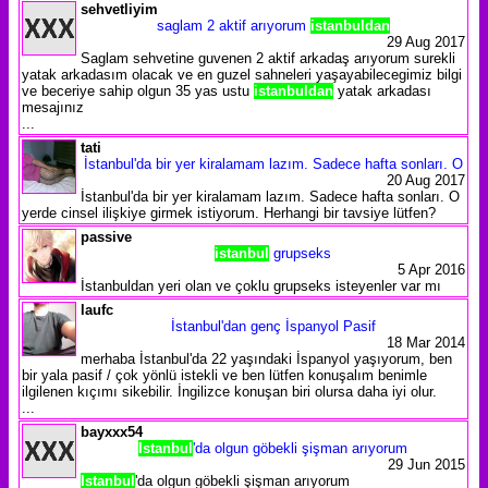
sehvetliyim
saglam 2 aktif arıyorum
istanbuldan
29 Aug 2017
Saglam sehvetine guvenen 2 aktif arkadaş arıyorum surekli
yatak arkadasım olacak ve en guzel sahneleri yaşayabilecegimiz bilgi
ve beceriye sahip olgun 35 yas ustu
istanbuldan
yatak arkadası
mesajınız
...
tati
İstanbul'da bir yer kiralamam lazım. Sadece hafta sonları. O
20 Aug 2017
İstanbul'da bir yer kiralamam lazım. Sadece hafta sonları. O
yerde cinsel ilişkiye girmek istiyorum. Herhangi bir tavsiye lütfen?
passive
istanbul
grupseks
5 Apr 2016
İstanbuldan yeri olan ve çoklu grupseks isteyenler var mı
laufc
İstanbul'dan genç İspanyol Pasif
18 Mar 2014
merhaba İstanbul'da 22 yaşındaki İspanyol yaşıyorum, ben
bir yala pasif / çok yönlü istekli ve ben lütfen konuşalım benimle
ilgilenen kıçımı sikebilir. İngilizce konuşan biri olursa daha iyi olur.
...
bayxxx54
Istanbul
'da olgun göbekli şişman arıyorum
29 Jun 2015
Istanbul
'da olgun göbekli şişman arıyorum