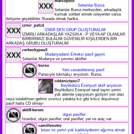
marcopolo
Selamlar Bursa
Selamlar Bursa merkezden, arkadaşlık
kurmak sohbet etmek isteyenler varsa
iletişime geçebilirler. Burada olmak harika..
izmir_psfcd
İZMİR DEN GRUP OLUŞTURALIM
İZMİRLİ ARKADAŞLAR YAZSIN A - P VEYA AP OLANLAR.
BİRBİRİMİZİ BULALIM GÜVENİLİR KİŞİLERDEN BİR
ARKADAŞ GRUBU OLUŞTURALIM.
cerkezkypasif
Mudanyadann Erkeksi pasif gayim
Selamlar Mudanya ve çevresi aktifler
bursu
Yeni cesaretlenmiş pasif
Parasıyla tokmakçı arıyorum. Bursa.
cddeniztasci7
Beylikdüzü Esenyurt aktif arıyorum
Beylikdüzü Esenyurt taraf tayim yerim
yok ailemle yaşıyorum gizliyim yeri olan
veya tutabilirsen gelirim sınırsız yatakta kız gibi kılsız doyumsuz
pasif hatta CD olmayı
aktiff-kerem
olgun pasifler..
İstanbul, olgun pasifler, oral pasifler, yer ve araç var
camillenotre
bisex im yerim yok kadıköydenim ağzıma almak