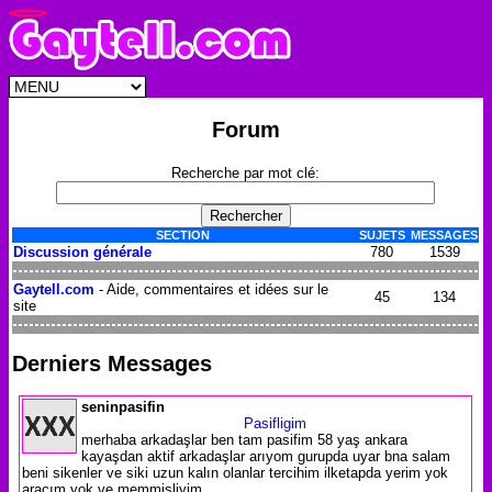
Forum
Recherche par mot clé:
SECTION
SUJETS
MESSAGES
Discussion générale
780
1539
Gaytell.com
- Aide, commentaires et idées sur le
45
134
site
Derniers Messages
seninpasifin
Pasifligim
merhaba arkadaşlar ben tam pasifim 58 yaş ankara
kayaşdan aktif arkadaşlar arıyom gurupda uyar bna salam
beni sikenler ve siki uzun kalın olanlar tercihim ilketapda yerim yok
aracım yok ve memmişliyim ...