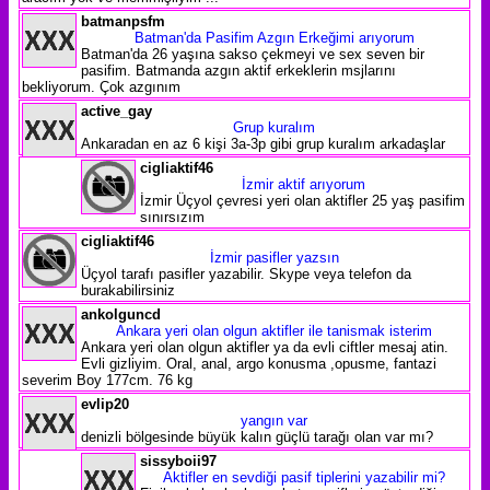
batmanpsfm
Batman'da Pasifim Azgın Erkeğimi arıyorum
Batman'da 26 yaşına sakso çekmeyi ve sex seven bir
pasifim. Batmanda azgın aktif erkeklerin msjlarını
bekliyorum. Çok azgınım
active_gay
Grup kuralım
Ankaradan en az 6 kişi 3a-3p gibi grup kuralım arkadaşlar
cigliaktif46
İzmir aktif arıyorum
İzmir Üçyol çevresi yeri olan aktifler 25 yaş pasifim
sınırsızım
cigliaktif46
İzmir pasifler yazsın
Üçyol tarafı pasifler yazabilir. Skype veya telefon da
burakabilirsiniz
ankolguncd
Ankara yeri olan olgun aktifler ile tanismak isterim
Ankara yeri olan olgun aktifler ya da evli ciftler mesaj atin.
Evli gizliyim. Oral, anal, argo konusma ,opusme, fantazi
severim Boy 177cm. 76 kg
evlip20
yangın var
denizli bölgesinde büyük kalın güçlü tarağı olan var mı?
sissyboii97
Aktifler en sevdiği pasif tiplerini yazabilir mi?