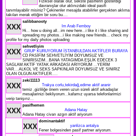
Fiziksel olarak olur, sekste pasiflerin gösterdiği
davranışlar olur aklınızdaki ideal pasifi
tanımlayabilir misiniz? Çekinenler mesajda atabilirler gerçekten aklıma
takılan merak ettiğim bir soru bu....
salibbanooty
Im Arab Femboy
Hi... how u doing all...im new here...i like it i like sharing and
spreading my photos...i like making new friends... check my
profile for my daily photos uploading
sehvetliyim
GRUP KURUYORUM İSTANBULDAN AKTİFLER BURAYA
CD PASİFİM SEHVETLİYİM DOYUMSUZ VE
SINIRISIZIM...BANA YATAGIMDA EŞLİK EDECEK 3
SAGLAM AKTİF YATAK ARKADASI ARIYORUM ...YERİM
VAR....ALKOL VE SEKS SAPKINLAR DOYUMSUZ VE SINIRIZ
OLAN OLGUN AKTIFLER.....
zeki11113
Trakya corlu,tekirdağ,edirne aktif aranir
temiz ,gizliliğe önem veren uzun süreli aktif arkadaşlar
mesajlarinizi bekliyorum...kafamız uyarsa telefonlarimizi
verip tanişırız...
pasifhemen
Adana Hatay
Adana Hatay civarı azgın aktif ariyorum
dominantaktif
yanlizca antalya
Fener bolgesinden pasif partner ariyorum.