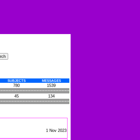
SUBJECTS
MESSAGES
780
1539
45
134
1 Nov 2023