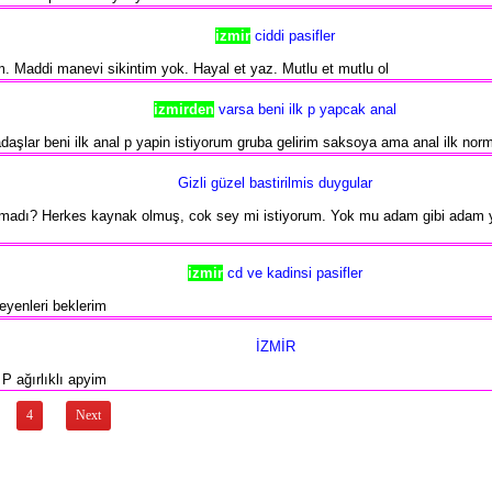
izmir
ciddi pasifler
 Maddi manevi sikintim yok. Hayal et yaz. Mutlu et mutlu ol
izmirden
varsa beni ilk p yapcak anal
daşlar beni ilk anal p yapin istiyorum gruba gelirim saksoya ama anal ilk norm
Gizli güzel bastirilmis duygular
madı? Herkes kaynak olmuş, cok sey mi istiyorum. Yok mu adam gibi adam yeri 
izmir
cd ve kadinsi pasifler
eyenleri beklerim
İZMİR
P ağırlıklı apyim
4
Next