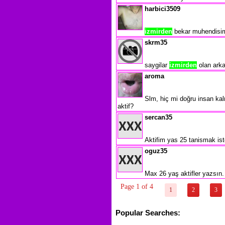
harbici3509
izmirden
bekar muhendisim.
skrm35
saygilar
izmirden
olan arka
aroma
Slm, hiç mi doğru insan kal
aktif?
sercan35
Aktifim yas 25 tanismak ist
oguz35
Max 26 yaş aktifler yazsın. 
Page 1 of 4
1
2
3
Popular Searches: