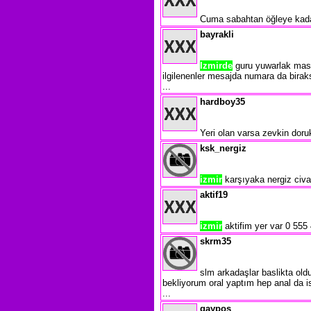
Cuma sabahtan öğleye kadar
bayrakli
Izmirde
guru yuwarlak masa
ilgilenenler mesajda numara da birak
...
hardboy35
Yeri olan varsa zevkin doru
ksk_nergiz
izmir
karşıyaka nergiz civa
aktif19
izmir
aktifim yer var 0 555
skrm35
slm arkadaşlar baslikta old
bekliyorum oral yaptım hep anal da
...
gaypos