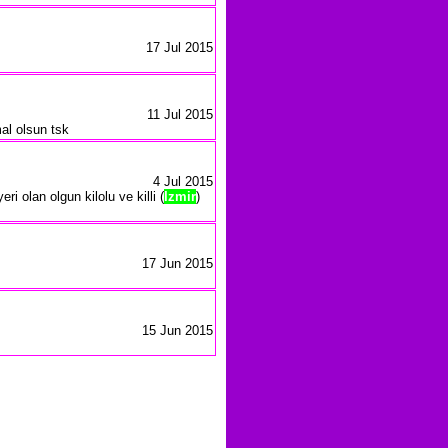
17 Jul 2015
11 Jul 2015
al olsun tsk
4 Jul 2015
olan olgun kilolu ve killi (
Izmir
)
17 Jun 2015
15 Jun 2015