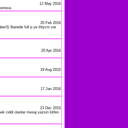
12 May 2016
Bornova
20 Feb 2016
er3) 3tanede full p ye ihtycm var
20 Apr 2016
19 Aug 2015
17 Jan 2016
23 Dec 2015
k ciddi olanlar mesaj yazsin lütfen