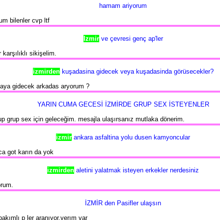
hamam ariyorum
 bilenler cvp ltf
Izmir
ve çevresi genç ap'ler
karşılıklı sikişelim.
izmirden
kuşadasina gidecek veya kuşadasinda görüsecekler?
aya gidecek arkadas aryorum ?
YARIN CUMA GECESİ İZMİRDE GRUP SEX İSTEYENLER
p grup sex için geleceğim. mesajla ulaşırsanız mutlaka dönerim.
izmir
ankara asfaltina yolu dusen kamyoncular
ca got karın da yok
izmirden
aletini yalatmak isteyen erkekler nerdesiniz
orum.
İZMİR den Pasifler ulaşsın
akımlı p ler aranıyor.yerım var