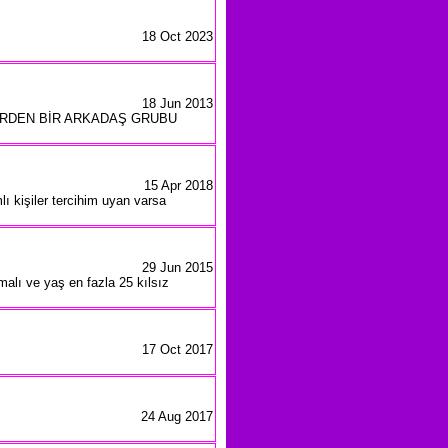
18 Oct 2023
18 Jun 2013
İLERDEN BİR ARKADAŞ GRUBU
15 Apr 2018
 kişiler tercihim uyan varsa
29 Jun 2015
malı ve yaş en fazla 25 kılsız
17 Oct 2017
24 Aug 2017