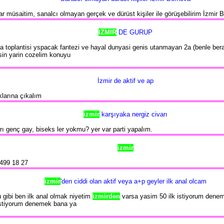
 müsaitim, sanalcı olmayan gerçek ve dürüst kişiler ile görüşebilirim İzmir 
IZMIR
DE GURUP
 toplantisi yspacak fantezi ve hayal dunyasi genis utanmayan 2a (benle berab
sin yarin cozelim konuyu
İzmir de aktif ve ap
klarına çıkalım
izmir
karşıyaka nergiz civarı
rı genç gay, biseks ler yokmu? yer var parti yapalım.
izmir
 499 18 27
izmir
'den ciddi olan aktif veya a+p geyler ilk anal olcam
u gibi ben ilk anal olmak niyetim
izmirden
varsa yasim 50 ilk istiyorum deneme
 istiyorum denemek bana ya