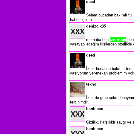
deed
Selam bucadan bakımlı full
haberleşelim...
denizcix35
merhaba ben
izmirden
deni
yaşayabileceğim kişilerden özellikle
...
deed
İzmir bucadan bakımlı temizl
yaşıyorum yer-mekan problemim yok 
...
tekno
İzmirde grup seks deneyimin
tercihimdir.
benbisex
Gizlilik, karşılıklı saygı v
benbisex