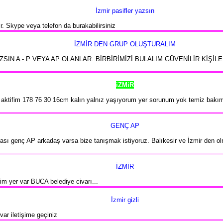
İzmir pasifler yazsın
lir. Skype veya telefon da burakabilirsiniz
İZMİR DEN GRUP OLUŞTURALIM
ZSIN A - P VEYA AP OLANLAR. BİRBİRİMİZİ BULALIM GÜVENİLİR KİŞ
iZMiR
 aktifim 178 76 30 16cm kalın yalnız yaşıyorum yer sorunum yok temiz bakımlı
GENÇ AP
arası genç AP arkadaş varsa bize tanışmak istiyoruz. Balıkesir ve İzmir den ol
İZMİR
erim yer var BUCA belediye civarı...
İzmir gizli
var iletişime geçiniz