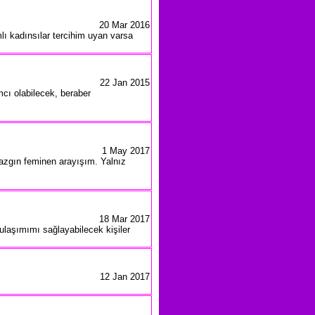
20 Mar 2016
ı kadınsılar tercihim uyan varsa
22 Jan 2015
cı olabilecek, beraber
1 May 2017
z azgın feminen arayışım. Yalnız
18 Mar 2017
ulaşımımı sağlayabilecek kişiler
12 Jan 2017