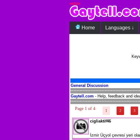
Home
Languages ↓
Keyw
General Discussion
Gaytell.com
- Help, feedback and ide
Page 1 of 4
1
2
3
cigliaktif46
İzmir Üçyol çevresi yeri ola