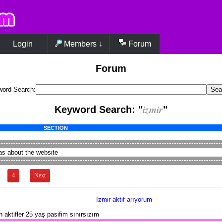
Login
Members ↓
Forum
Forum
ord Search:
izmir
Keyword Search: "
"
SECTION
as about the website
4
Next
İzmir aktif arıyorum
n aktifler 25 yaş pasifim sınırsızım