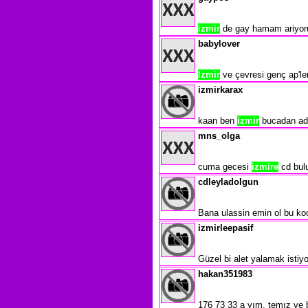
izmir
de gay hamam ariyorum
babylover
Izmir
ve çevresi genç ap'ler 
izmirkarax
kaan ben
izmir
bucadan ad
mns_olga
cuma gecesi
izmire
cd bulu
cdleyladolgun
Bana ulassin emin ol bu ko
izmirleepasif
Güzel bi alet yalamak istiy
hakan351983
176 73 33 a yım. temız ve b