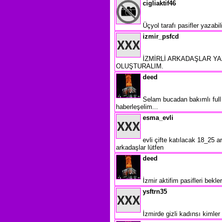
cigliaktif46
Üçyol tarafı pasifler yazabi
izmir_psfcd
İZMİRLİ ARKADAŞLAR YA
OLUŞTURALIM.
deed
Selam bucadan bakımlı full
haberleşelim...
esma_evli
evli çifte katılacak 18_25 
arkadaşlar lütfen
deed
İzmir aktifim pasifleri bekl
ysftrn35
İzmirde gizli kadınsı kimler 