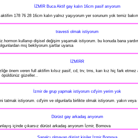
İZMİR Buca Aktif gay kalın 16cm pasif arıyorum
 aktifim 178 76 28 16cm kalın yalnız yaşıyorum yer sorunum yok temiz bakıml
travesti olmak istiyorum
z.hormon kullanıp dişisel değişim yaşamak istiyorum. bu konuda bana yardım
 olgunlardan msj bekliyorum.şartlar uyarsa
İZMİRR
iğe önem veren full aktifim kılsız pasif, cd, trv, trns, karı kız hiç fark etme
öpüldünüz güzeller...
İzmir de grup yapmak istiyorum cd'yim yerim yok
i tatmak istiyorum. cd'yim ve olgunlarla birlikte olmak istiyorum. yakın veya 
Dürüst gay arkadaş arıyorum
e anlayış içinde çıkarsız dürüst arkadaş arıyorum İzmir, Bornova
Sanalcı olmayan dürüst kişiler İzmir Bornova