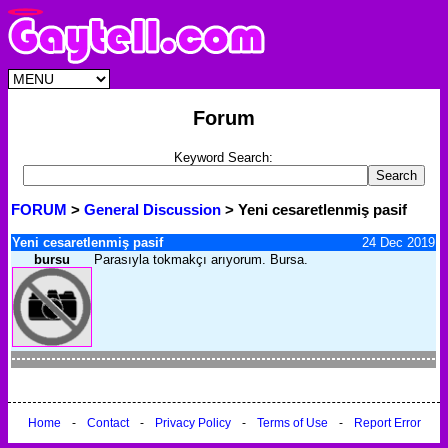
Forum
Keyword Search:
FORUM
>
General Discussion
> Yeni cesaretlenmiş pasif
Yeni cesaretlenmiş pasif
24 Dec 2019
bursu
Parasıyla tokmakçı arıyorum. Bursa.
Home
-
Contact
-
Privacy Policy
-
Terms of Use
-
Report Error