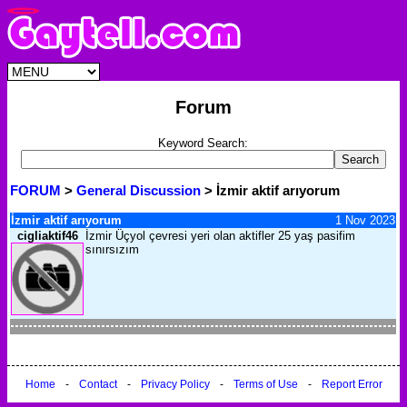
Forum
Keyword Search:
FORUM
>
General Discussion
> İzmir aktif arıyorum
İzmir aktif arıyorum
1 Nov 2023
cigliaktif46
İzmir Üçyol çevresi yeri olan aktifler 25 yaş pasifim
sınırsızım
Home
-
Contact
-
Privacy Policy
-
Terms of Use
-
Report Error