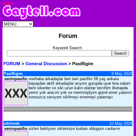
Forum
Keyword Search:
FORUM
>
General Discussion
> Pasifligim
Pasifligim
9 May 2024
seninpasifin
merhaba arkadaşlar ben tam pasifim 58 yaş ankara
kayaşdan aktif arkadaşlar arıyom gurupda uyar bna salam
beni sikenler ve siki uzun kalın olanlar tercihim ilketapda
yerim yok aracım yok ve memmişliyim güzel emer yalarım
sonsuzca seviyom sikilmeyi ememeyi yalamayı
sikilmek
15 May 2024
seninpasifin
sizleri bekliyom siklerinize kurban oldugum canlarım