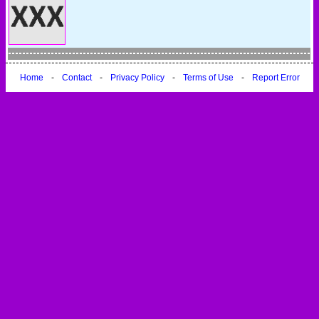
Home
-
Contact
-
Privacy Policy
-
Terms of Use
-
Report Error