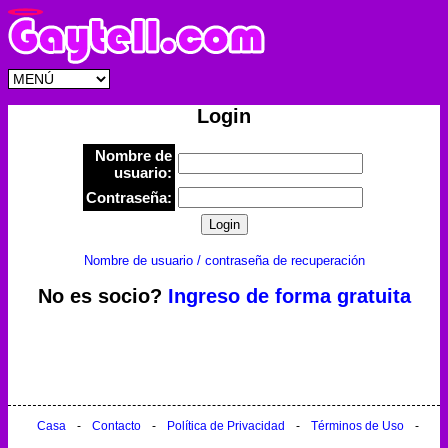
Login
Nombre de
usuario:
Contraseña:
Nombre de usuario / contraseña de recuperación
No es socio?
Ingreso de forma gratuita
Casa
-
Contacto
-
Política de Privacidad
-
Términos de Uso
-