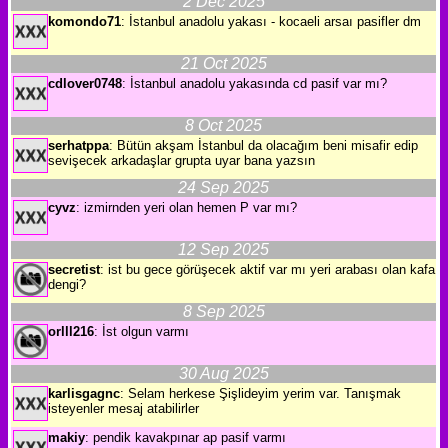
2 Dec 2025
komondo71
: İstanbul anadolu yakası - kocaeli arsaı pasifler dm
21 Oct 2025
cdlover0748
: İstanbul anadolu yakasında cd pasif var mı?
8 Oct 2025
serhatppa
: Bütün akşam İstanbul da olacağım beni misafir edip
sevişecek arkadaşlar grupta uyar bana yazsın
24 Sep 2025
cyvz
: izmirnden yeri olan hemen P var mı?
12 Sep 2025
secretist
: ist bu gece görüşecek aktif var mı yeri arabası olan kafa
dengi?
8 Sep 2025
orlll216
: İst olgun varmı
30 Aug 2025
karlisgagnc
: Selam herkese Şişlideyim yerim var. Tanışmak
isteyenler mesaj atabilirler
makiy
: pendik kavakpınar ap pasif varmı