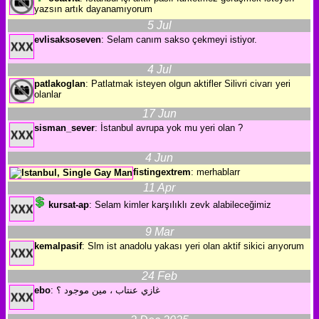
yazsın artık dayanamıyorum
5 Jul
evlisaksoseven
: Selam canım sakso çekmeyi istiyor.
4 Jul
patlakoglan
: Patlatmak isteyen olgun aktifler Silivri civarı yeri
olanlar
17 Jun
sisman_sever
: İstanbul avrupa yok mu yeri olan ?
4 Jun
fistingextrem
: merhablarr
11 Apr
kursat-ap
: Selam kimler karşılıklı zevk alabileceğimiz
9 Mar
kemalpasif
: Slm ist anadolu yakası yeri olan aktif sikici arıyorum
24 Feb
ebo
: غازي عنتاب ، مين موجود ؟