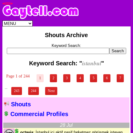
Shouts Archive
Keyword Search:
istanbul
Keyword Search: "
"
Page 1 of 244
1
2
3
4
5
6
7
...
243
244
Next
Shouts
Commercial Profiles
28 Jul
octavia
: İstanbul içi aktif pasif farketmez görüşmek isteyen