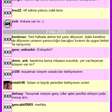
trex22
: öff edirne yokmu ciddi birisi
mrb
: Ankara var mı :)
2 Mai 2016
benbisex
: Yeni haftada aleme bol şans diliyorum, (tabii kendime
de diliyorum umarım şanssızlığın bacağını kırarım da uygun birileri
ile tanışırım)
genc_eskisehir
: Eskişehir?
deniz_ank
: bandırma bursa mkpasa susurluk..yer var,heyecan
isteyen var mı?
jr100
: boşalmak isteyen sanalcıları bekliyorumm
istekli48
: Selam iri büyük penisliler bekliyorum sizleri
delisey
: Tanışmak isteyen genç cdler apler pasifler ekleyin yada
mesaj atın..
gencaktif9065
: merhba