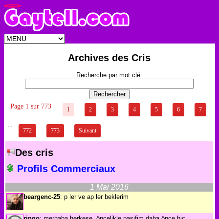
Archives des Cris
Recherche par mot clé:
Page 1 sur 773
1
2
3
4
5
6
7
...
772
773
Suivant
Des cris
Profils Commerciaux
1 Mai 2016
beargenc-25
: p ler ve ap ler beklerim
ringo
: merhaba herkese. öncelikle pasifim daha önce hiç