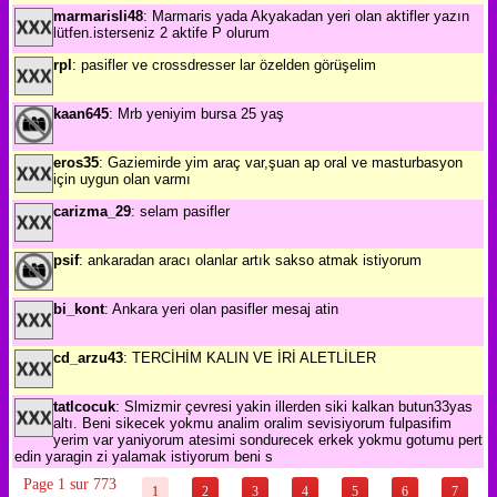
marmarisli48
: Marmaris yada Akyakadan yeri olan aktifler yazın
lütfen.isterseniz 2 aktife P olurum
rpl
: pasifler ve crossdresser lar özelden görüşelim
kaan645
: Mrb yeniyim bursa 25 yaş
eros35
: Gaziemirde yim araç var,şuan ap oral ve masturbasyon
için uygun olan varmı
carizma_29
: selam pasifler
psif
: ankaradan aracı olanlar artık sakso atmak istiyorum
bi_kont
: Ankara yeri olan pasifler mesaj atin
cd_arzu43
: TERCİHİM KALIN VE İRİ ALETLİLER
tatlcocuk
: Slmizmir çevresi yakin illerden siki kalkan butun33yas
altı. Beni sikecek yokmu analim oralim sevisiyorum fulpasifim
yerim var yaniyorum atesimi sondurecek erkek yokmu gotumu pert
edin yaragin zi yalamak istiyorum beni s
Page 1 sur 773
1
2
3
4
5
6
7