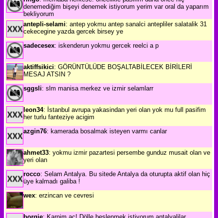
denemediğim bişeyi denemek istiyorum yerim var oral da yaparım
bekliyorum
antepli-selami
: antep yokmu antep sanalci antepliler salatalik 31
cekecegine yazda gercek birsey ye
sadecesex
: iskenderun yokmu gercek reelci a p
aktiffsikici
: GÖRÜNTÜLÜDE BOŞALTABİLECEK BİRİLERİ
MESAJ ATSIN ?
sggsli
: slm manisa merkez ve izmir selamlarr
leon34
: İstanbul avrupa yakasindan yeri olan yok mu full pasifim
her turlu fanteziye acigim
azgin76
: kamerada bosalmak isteyen varmı canlar
ahmet33
: yokmu izmir pazartesi persembe gunduz musait olan ve
yeri olan
rocco
: Selam Antalya. Bu sitede Antalya da oturupta aktif olan hiç
üye kalmadı galiba !
wex
: erzincan ve cevresi
borgie
: Karnim aç! Dölle beslenmek istiyorum antalyalilar...