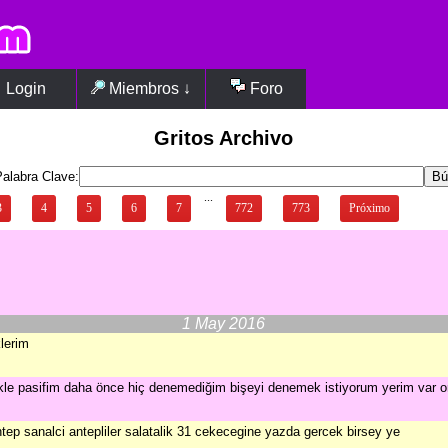
Login
Miembros ↓
Foro
Gritos Archivo
alabra Clave:
...
3
4
5
6
7
772
773
Próximo
1 May 2016
klerim
kle pasifim daha önce hiç denemediğim bişeyi denemek istiyorum yerim var o
tep sanalci antepliler salatalik 31 cekecegine yazda gercek birsey ye