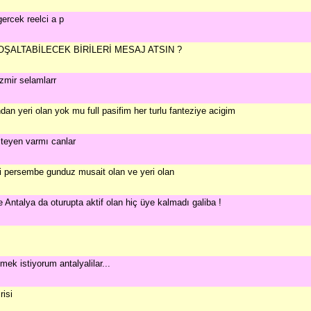
ercek reelci a p
ŞALTABİLECEK BİRİLERİ MESAJ ATSIN ?
zmir selamlarr
dan yeri olan yok mu full pasifim her turlu fanteziye acigim
teyen varmı canlar
i persembe gunduz musait olan ve yeri olan
 Antalya da oturupta aktif olan hiç üye kalmadı galiba !
mek istiyorum antalyalilar...
risi