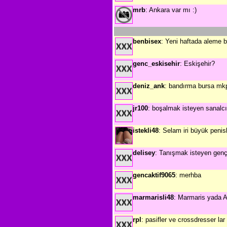
mrb
: Ankara var mı :)
benbisex
: Yeni haftada aleme b
genc_eskisehir
: Eskişehir?
deniz_ank
: bandırma bursa mkp
jr100
: boşalmak isteyen sanalcı
istekli48
: Selam iri büyük penisl
delisey
: Tanışmak isteyen genç 
gencaktif9065
: merhba
marmarisli48
: Marmaris yada Ak
rpl
: pasifler ve crossdresser la