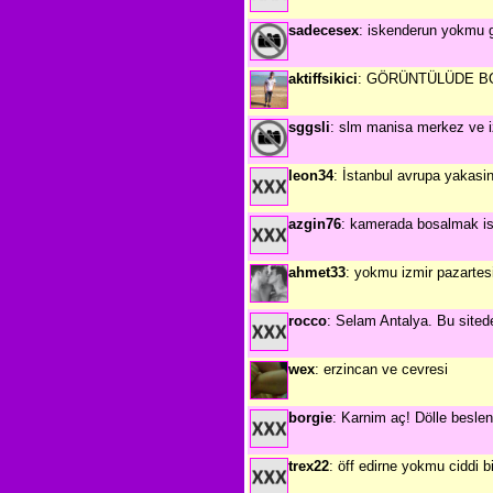
sadecesex
: iskenderun yokmu g
aktiffsikici
: GÖRÜNTÜLÜDE BO
sggsli
: slm manisa merkez ve i
leon34
: İstanbul avrupa yakasin
azgin76
: kamerada bosalmak is
ahmet33
: yokmu izmir pazartes
rocco
: Selam Antalya. Bu sitede
wex
: erzincan ve cevresi
borgie
: Karnim aç! Dölle beslen
trex22
: öff edirne yokmu ciddi bi