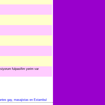
isiyorum fulpasifim yerim var
tes gay, masajistas en Estambul