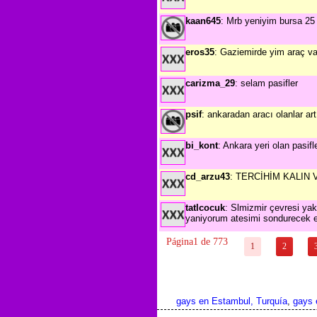
kaan645
: Mrb yeniyim bursa 25
eros35
: Gaziemirde yim araç va
carizma_29
: selam pasifler
psif
: ankaradan aracı olanlar a
bi_kont
: Ankara yeri olan pasifl
cd_arzu43
: TERCİHİM KALIN 
tatlcocuk
: Slmizmir çevresi yak
yaniyorum atesimi sondurecek e
Página1 de 773
1
2
gays en Estambul, Turquía
,
gays 