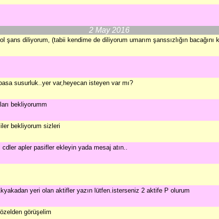
2 May 2016
ol şans diliyorum, (tabii kendime de diliyorum umarım şanssızlığın bacağını kır
asa susurluk..yer var,heyecan isteyen var mı?
ları bekliyorumm
iler bekliyorum sizleri
cdler apler pasifler ekleyin yada mesaj atın..
yakadan yeri olan aktifler yazın lütfen.isterseniz 2 aktife P olurum
r özelden görüşelim