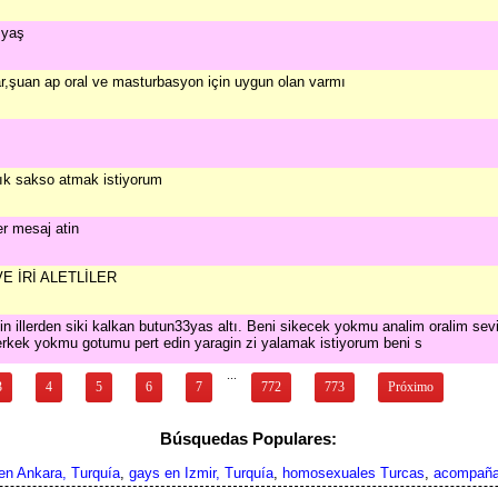
 yaş
r,şuan ap oral ve masturbasyon için uygun olan varmı
rtık sakso atmak istiyorum
er mesaj atin
VE İRİ ALETLİLER
in illerden siki kalkan butun33yas altı. Beni sikecek yokmu analim oralim sev
rkek yokmu gotumu pert edin yaragin zi yalamak istiyorum beni s
...
3
4
5
6
7
772
773
Próximo
Búsquedas Populares:
en Ankara, Turquía
,
gays en Izmir, Turquía
,
homosexuales Turcas
,
acompañan