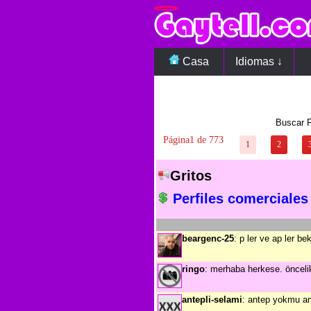
Casa
Idiomas ↓
Buscar P
Página1 de 773
1
2
Gritos
Perfiles comerciales
beargenc-25
: p ler ve ap ler be
ringo
: merhaba herkese. önceli
antepli-selami
: antep yokmu an