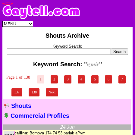
Shouts Archive
Keyword Search:
izmir
Keyword Search: "
"
Page 1 of 138
1
2
3
4
5
6
7
...
137
138
Next
Shouts
Commercial Profiles
24 Jun
callinn
: Bornova 174 74 53 parlak aPym