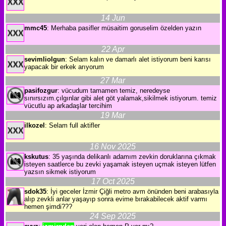
14 Jun
mmc45
: Merhaba pasifler müsaitim goruselim özelden yazın
22 Apr
sevimliolgun
: Selam kalın ve damarlı alet istiyorum beni karısı
yapacak bir erkek arıyorum
27 Mar
pasifozgur
: vücudum tamamen temiz, neredeyse
sınırsızım.çılgınl​ar gibi alet göt yalamak,sikilmek istiyorum. temiz
vücutlu ap arkadaşlar tercihim
19 Mar
ilkozel
: Selam full aktifler
16 Nov 2025
kskutus
: 35 yaşında delikanlı adamım zevkin doruklarına çıkmak
isteyen saatlerce bu zevki yaşamak isteyen uçmak isteyen lütfen
yazsın sikmek istiyorum
17 Oct 2025
sdok35
: İyi geceler İzmir Çiğli metro avm önünden beni arabasıyla
alıp zevkli anlar yaşayıp sonra evime bırakabilecek aktif varmı
hemen şimdi???
24 Sep 2025