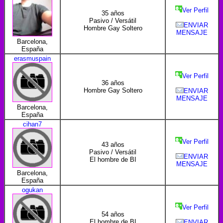
Ver Perfil
35 años
Pasivo / Versátil
ENVIAR
Hombre Gay Soltero
MENSAJE
Barcelona,
España
erasmuspain
Ver Perfil
36 años
Hombre Gay Soltero
ENVIAR
MENSAJE
Barcelona,
España
cihan7
Ver Perfil
43 años
Pasivo / Versátil
ENVIAR
El hombre de BI
MENSAJE
Barcelona,
España
ogukan
Ver Perfil
54 años
El hombre de BI
ENVIAR