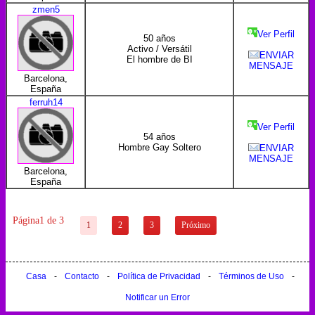
zmen5
Ver Perfil
50 años
Activo / Versátil
ENVIAR
El hombre de BI
MENSAJE
Barcelona,
España
ferruh14
Ver Perfil
54 años
Hombre Gay Soltero
ENVIAR
MENSAJE
Barcelona,
España
Página1 de 3
1
2
3
Próximo
Casa
-
Contacto
-
Política de Privacidad
-
Términos de Uso
-
Notificar un Error