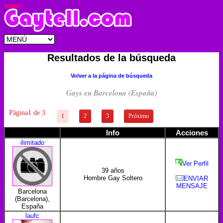
Resultados de la búsqueda
Volver a la página de búsqueda
Gays en Barcelona (España)
Página1 de 3
1
2
3
Próximo
Info
Acciones
ilimitado
Ver Perfil
39 años
Hombre Gay Soltero
ENVIAR
MENSAJE
Barcelona
(Barcelona),
España
laufc