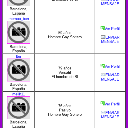
MENSAJE
Barcelona,
España
memoo_bcn
Ver Perfil
59 años
Hombre Gay Soltero
ENVIAR
MENSAJE
Barcelona,
España
lter
Ver Perfil
79 años
Versátil
ENVIAR
El hombre de BI
MENSAJE
Barcelona,
España
melih11
Ver Perfil
76 años
Pasivo
ENVIAR
Hombre Gay Soltero
MENSAJE
Barcelona,
España