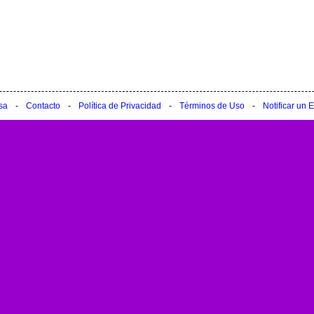
sa
-
Contacto
-
Política de Privacidad
-
Términos de Uso
-
Notificar un E