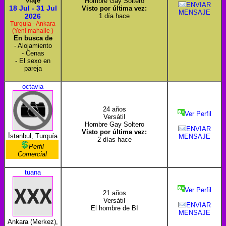
viaje
Hombre Gay Soltero
ENVIAR
18 Jul - 31 Jul
Visto por última vez:
MENSAJE
2026
1 día hace
Turquía - Ankara
(Yeni mahalle )
En busca de
- Alojamiento
- Cenas
- El sexo en
pareja
octavia
24 años
Ver Perfil
Versátil
Hombre Gay Soltero
ENVIAR
Visto por última vez:
İstanbul, Turquía
MENSAJE
2 días hace
Perfil
Comercial
tuana
Ver Perfil
21 años
Versátil
ENVIAR
El hombre de BI
MENSAJE
Ankara (Merkez),