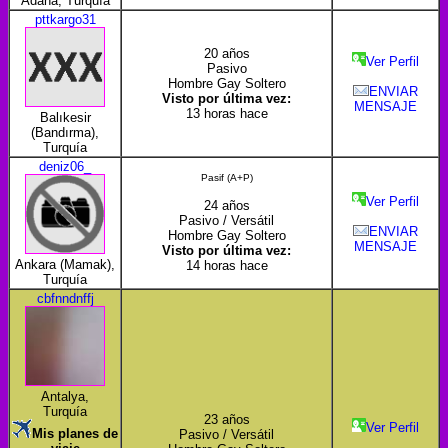
Adana, Turquía
pttkargo31
20 años
Ver Perfil
Pasivo
Hombre Gay Soltero
ENVIAR
Visto por última vez:
MENSAJE
13 horas hace
Balıkesir
(Bandırma),
Turquía
deniz06_
Pasif (A+P)
Ver Perfil
24 años
Pasivo / Versátil
ENVIAR
Hombre Gay Soltero
MENSAJE
Visto por última vez:
Ankara (Mamak),
14 horas hace
Turquía
cbfnndnffj
Antalya,
Turquía
23 años
Ver Perfil
Mis planes de
Pasivo / Versátil