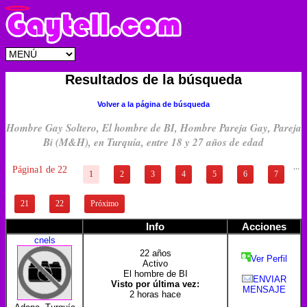
Resultados de la búsqueda
Volver a la página de búsqueda
Hombre Gay Soltero, El hombre de BI, Hombre Pareja Gay, Pareja
Bi (M&H), en Turquía, entre 18 y 27 años de edad
...
Página1 de 22
1
2
3
4
5
6
7
21
22
Próximo
Info
Acciones
cnels
22 años
Ver Perfil
Activo
El hombre de BI
ENVIAR
Visto por última vez:
MENSAJE
2 horas hace