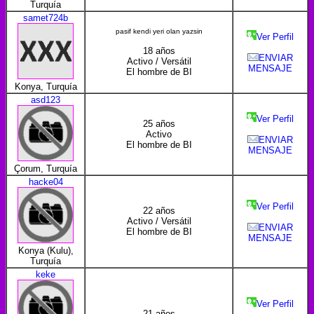
Turquía
samet724b
pasif kendi yeri olan yazsin
Ver Perfil
18 años
ENVIAR
Activo / Versátil
MENSAJE
El hombre de BI
Konya, Turquía
asd123
Ver Perfil
25 años
Activo
ENVIAR
El hombre de BI
MENSAJE
Çorum, Turquía
hacke04
Ver Perfil
22 años
Activo / Versátil
ENVIAR
El hombre de BI
MENSAJE
Konya (Kulu),
Turquía
keke
Ver Perfil
21 años